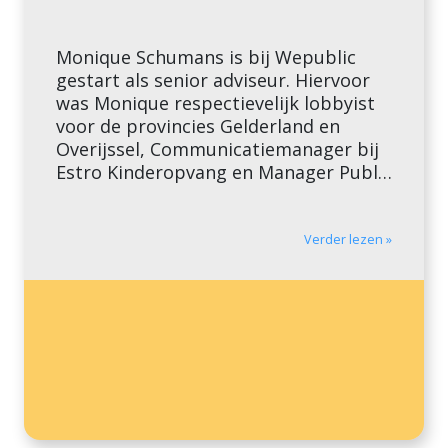
Monique Schumans is bij Wepublic
gestart als senior adviseur. Hiervoor
was Monique respectievelijk lobbyist
voor de provincies Gelderland en
Overijssel, Communicatiemanager bij
Estro Kinderopvang en Manager Public
Affairs bij Nuon. Bij Wepublic richt zij
zich op vraagstukken met betrekking
tot public affairs en
Verder lezen »
stakeholdermanagement. De expertise
van Monique Schumans sluit naadloos
aan bij de expertise […]