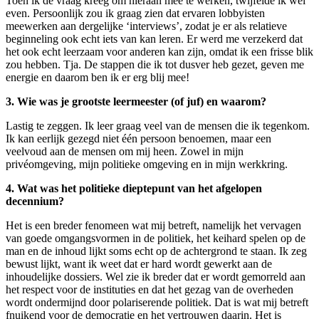
Toen ik de vraag kreeg om hieraan mee te werken, twijfelde ik wel
even. Persoonlijk zou ik graag zien dat ervaren lobbyisten
meewerken aan dergelijke ‘interviews’, zodat je er als relatieve
beginneling ook echt iets van kan leren. Er werd me verzekerd dat
het ook echt leerzaam voor anderen kan zijn, omdat ik een frisse blik
zou hebben. Tja. De stappen die ik tot dusver heb gezet, geven me
energie en daarom ben ik er erg blij mee!
3. Wie was je grootste leermeester (of juf) en waarom?
Lastig te zeggen. Ik leer graag veel van de mensen die ik tegenkom.
Ik kan eerlijk gezegd niet één persoon benoemen, maar een
veelvoud aan de mensen om mij heen. Zowel in mijn
privéomgeving, mijn politieke omgeving en in mijn werkkring.
4. Wat was het politieke dieptepunt van het afgelopen
decennium?
Het is een breder fenomeen wat mij betreft, namelijk het vervagen
van goede omgangsvormen in de politiek, het keihard spelen op de
man en de inhoud lijkt soms echt op de achtergrond te staan. Ik zeg
bewust lijkt, want ik weet dat er hard wordt gewerkt aan de
inhoudelijke dossiers. Wel zie ik breder dat er wordt gemorreld aan
het respect voor de instituties en dat het gezag van de overheden
wordt ondermijnd door polariserende politiek. Dat is wat mij betreft
fnuikend voor de democratie en het vertrouwen daarin. Het is