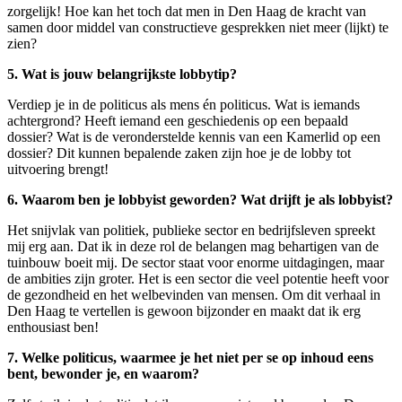
zorgelijk! Hoe kan het toch dat men in Den Haag de kracht van
samen door middel van constructieve gesprekken niet meer (lijkt) te
zien?
5. Wat is jouw belangrijkste lobbytip?
Verdiep je in de politicus als mens én politicus. Wat is iemands
achtergrond? Heeft iemand een geschiedenis op een bepaald
dossier? Wat is de veronderstelde kennis van een Kamerlid op een
dossier? Dit kunnen bepalende zaken zijn hoe je de lobby tot
uitvoering brengt!
6. Waarom ben je lobbyist geworden? Wat drijft je als lobbyist?
Het snijvlak van politiek, publieke sector en bedrijfsleven spreekt
mij erg aan. Dat ik in deze rol de belangen mag behartigen van de
tuinbouw boeit mij. De sector staat voor enorme uitdagingen, maar
de ambities zijn groter. Het is een sector die veel potentie heeft voor
de gezondheid en het welbevinden van mensen. Om dit verhaal in
Den Haag te vertellen is gewoon bijzonder en maakt dat ik erg
enthousiast ben!
7. Welke politicus, waarmee je het niet per se op inhoud eens
bent, bewonder je, en waarom?