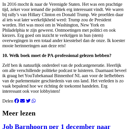
In 2016 mocht ik naar de Verenigde Staten. Het was een prachtige
tijd, zeker voor iemand die politiek erg interessant vindt. We waren
bij rally’s van Hillary Clinton en Donald Trump. We proefden daar
al iets wat later werkelijkheid werd: Trump zou de President
worden. Het was mooi om in Washington, New York en
Philadelphia te zijn geweest. Ontmoetingen met politici en ook
kiezers. Erg goed om inzicht te verkrijgen in hun (stem)
overwegingen in een totaal ander kiesstelsel dan de onze. Ik koester
mooie herinneringen aan deze reis!
10. Welk boek moet de PA-professional gelezen hebben?
Zelf ben ik natuurlijk onderdeel van de podcastgeneratie. Heerlijk
om alle verschillende politieke podcast te luisteren. Daarnaast beveel
ik graag het YouTubekanaal Binnenhof NL aan voor de liefhebbers
van de parlementaire geschiedenis van ons land. Het verleden is zo
vaak bepalend hoe we richting de toekomst handelen. Erg
interessant ook voor lobbyisten!
Delen
Meer lezen
Job Barnhoorn per 1 december naar