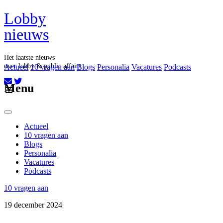
Lobby
nieuws
Het laatste nieuws
over lobby & public affairs
Actueel
10 vragen aan
Blogs
Personalia
Vacatures
Podcasts
Aboneer op onze nieuwsbrief
Menu
Actueel
10 vragen aan
Blogs
Personalia
Vacatures
Podcasts
10 vragen aan
19 december 2024