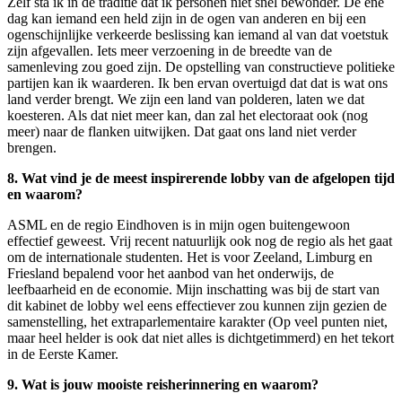
Zelf sta ik in de traditie dat ik personen niet snel bewonder. De ene
dag kan iemand een held zijn in de ogen van anderen en bij een
ogenschijnlijke verkeerde beslissing kan iemand al van dat voetstuk
zijn afgevallen. Iets meer verzoening in de breedte van de
samenleving zou goed zijn. De opstelling van constructieve politieke
partijen kan ik waarderen. Ik ben ervan overtuigd dat dat is wat ons
land verder brengt. We zijn een land van polderen, laten we dat
koesteren. Als dat niet meer kan, dan zal het electoraat ook (nog
meer) naar de flanken uitwijken. Dat gaat ons land niet verder
brengen.
8. Wat vind je de meest inspirerende lobby van de afgelopen tijd
en waarom?
ASML en de regio Eindhoven is in mijn ogen buitengewoon
effectief geweest. Vrij recent natuurlijk ook nog de regio als het gaat
om de internationale studenten. Het is voor Zeeland, Limburg en
Friesland bepalend voor het aanbod van het onderwijs, de
leefbaarheid en de economie. Mijn inschatting was bij de start van
dit kabinet de lobby wel eens effectiever zou kunnen zijn gezien de
samenstelling, het extraparlementaire karakter (Op veel punten niet,
maar heel helder is ook dat niet alles is dichtgetimmerd) en het tekort
in de Eerste Kamer.
9. Wat is jouw mooiste reisherinnering en waarom?