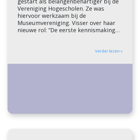
gestart als belangenbehartiger bij de
Vereniging Hogescholen. Ze was
hiervoor werkzaam bij de
Museumvereniging. Visser over haar
nieuwe rol: “De eerste kennismakingen
met collega’s waren inspirerend:
prettige mensen, bevlogen, en met
verstand van zaken. Ik zie uit naar
Verder lezen »
meer, en verheug me te gaan
bijdragen aan goed beleid voor […]