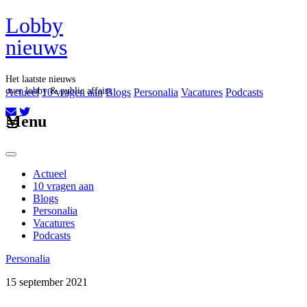
Lobby
nieuws
Het laatste nieuws
over lobby & public affairs
Actueel
10 vragen aan
Blogs
Personalia
Vacatures
Podcasts
Aboneer op onze nieuwsbrief
Menu
Actueel
10 vragen aan
Blogs
Personalia
Vacatures
Podcasts
Personalia
15 september 2021