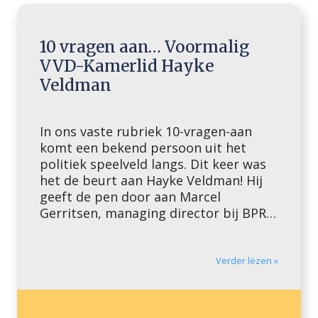
10 vragen aan… Voormalig
VVD-Kamerlid Hayke
Veldman
In ons vaste rubriek 10-vragen-aan
komt een bekend persoon uit het
politiek speelveld langs. Dit keer was
het de beurt aan Hayke Veldman! Hij
geeft de pen door aan Marcel
Gerritsen, managing director bij BPRA
Public Affairs. 1. Wat is het grootste
lobbysucces dat je in je loopbaan bent
tegengekomen? Mijn grootste
Verder lezen »
lobbysucces is de […]