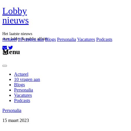
Lobby
nieuws
Het laatste nieuws
over lobby & public affairs
Actueel
10 vragen aan
Blogs
Personalia
Vacatures
Podcasts
Aboneer op onze nieuwsbrief
Menu
Actueel
10 vragen aan
Blogs
Personalia
Vacatures
Podcasts
Personalia
15 maart 2023