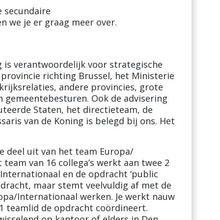
e secundaire
en we je er graag meer over.
is verantwoordelijk voor strategische
provincie richting Brussel, het Ministerie
ijksrelaties, andere provincies, grote
en gemeentebesturen. Ook de advisering
teerde Staten, het directieteam, de
aris van de Koning is belegd bij ons. Het
e deel uit van het team Europa/
it team van 16 collega’s werkt aan twee 2
nternationaal en de opdracht ‘public
 opdracht, maar stemt veelvuldig af met de
ropa/Internationaal werken. Je werkt nauw
1 teamlid de opdracht coördineert.
wisselend op kantoor of elders in Den