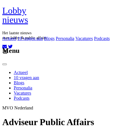
Lobby
nieuws
Het laatste nieuws
over lobby & public affairs
Actueel
10 vragen aan
Blogs
Personalia
Vacatures
Podcasts
Aboneer op onze nieuwsbrief
Menu
Actueel
10 vragen aan
Blogs
Personalia
Vacatures
Podcasts
MVO Nederland
Adviseur Public Affairs