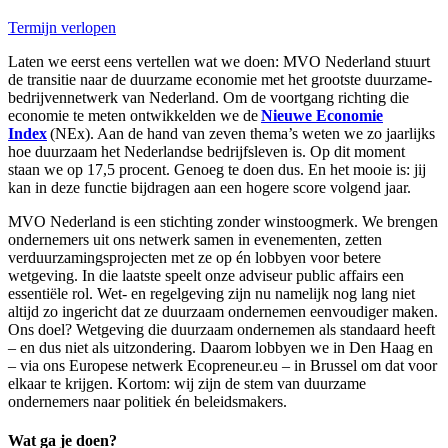
Termijn verlopen
Laten we eerst eens vertellen wat we doen:
MVO Nederland stuurt
de transitie naar de duurzame economie met het grootste duurzame-
bedrijvennetwerk van Nederland. Om de voortgang richting die
economie te meten ontwikkelden we de
Nieuwe Economie
Index
(NEx). Aan de hand van zeven thema’s weten we zo jaarlijks
hoe duurzaam het Nederlandse bedrijfsleven is. Op dit moment
staan we op 17,5 procent. Genoeg te doen dus. En het mooie is: jij
kan in deze functie bijdragen aan een hogere score volgend jaar.
MVO Nederland is een stichting zonder winstoogmerk. We brengen
ondernemers uit ons netwerk samen in evenementen, zetten
verduurzamingsprojecten met ze op én lobbyen voor betere
wetgeving. In die laatste speelt onze adviseur public affairs een
essentiële rol. Wet- en regelgeving zijn nu namelijk nog lang niet
altijd zo ingericht dat ze duurzaam ondernemen eenvoudiger maken.
Ons doel? Wetgeving die duurzaam ondernemen als standaard heeft
– en dus niet als uitzondering. Daarom lobbyen we in Den Haag en
– via ons Europese netwerk Ecopreneur.eu – in Brussel om dat voor
elkaar te krijgen. Kortom: wij zijn de stem van duurzame
ondernemers naar politiek én beleidsmakers.
Wat ga je doen?