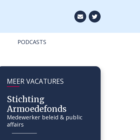
Aboneer op onze ni
PODCASTS
MEER VACATURES
Stichting
Armoedefonds
Medewerker beleid & public
affairs