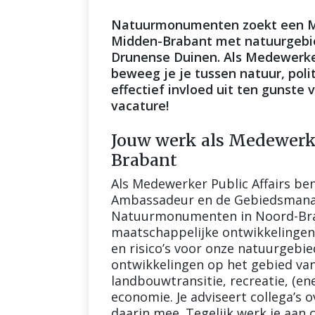
Natuurmonumenten zoekt een Me
Midden-Brabant met natuurgebi
Drunense Duinen. Als Medewerker
beweeg je je tussen natuur, poli
effectief invloed uit ten gunste 
vacature!
Jouw werk als Medewerke
Brabant
Als Medewerker Public Affairs be
Ambassadeur en de Gebiedsmanag
Natuurmonumenten in Noord-Braba
maatschappelijke ontwikkelingen 
en risico’s voor onze natuurgebi
ontwikkelingen op het gebied van 
landbouwtransitie, recreatie, (e
economie. Je adviseert collega’s 
daarin mee. Tegelijk werk je aan 