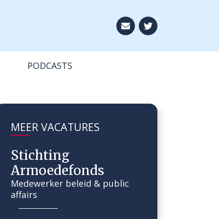
Aboneer op onze ni
PODCASTS
MEER VACATURES
Stichting
Armoedefonds
Medewerker beleid & public
affairs