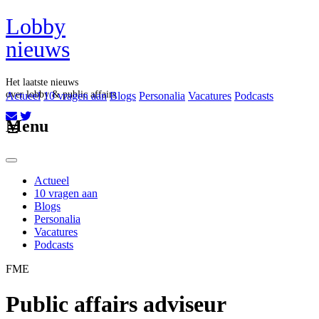
Lobby
nieuws
Het laatste nieuws
over lobby & public affairs
Actueel
10 vragen aan
Blogs
Personalia
Vacatures
Podcasts
Aboneer op onze nieuwsbrief
Menu
Actueel
10 vragen aan
Blogs
Personalia
Vacatures
Podcasts
FME
Public affairs adviseur