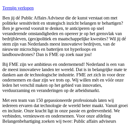
Termijn verlopen
Ben jij dé Public Affairs Adviseur die de kunst verstaat om met
politieke sensitiviteit en strategisch inzicht belangen te behartigen?
Ben je gewend vooruit te denken, te anticiperen op snel
veranderende omstandigheden en opereer je op het grensvlak van
bedrijfsleven, (geo)politiek en maatschappelijke kwesties? Wil jij dé
stem zijn van Nederlands meest innovatieve bedrijven, van de
nieuwste microchips en batterijen tot hyperloops en
landbouwdrones? Dan is FME op zoek naar jou!
Bij FME zijn we ambitieus en ondernemend! Nederland is een van
de meest innovatieve landen ter wereld. Dat is in belangrijke mate te
danken aan de technologische industrie. FME zet zich in voor deze
ondernemers en daar zijn we trots op. Wij willen mét en vóór onze
leden het verschil maken op het gebied van innovaties,
verduurzaming en veranderingen op de arbeidsmarkt.
Met een team van 150 gepassioneerde professionals laten wij
iedereen ervaren dat technologie de wereld beter maakt. Vanuit groei
en inclusie. Onze kracht ligt in onze passie en gedrevenheid. We
verbinden, vernieuwen en ondernemen. Voor onze afdeling
Belangenbehartiging zoeken wij twee: Public affairs adviseurs