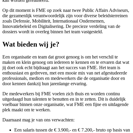
kan worden gerealiseerd.
Op dit moment is FME op zoek naar twee Public Affairs Adviseurs,
die gezamenlijk verantwoordelijk zijn voor diverse beleidsterreinen
zoals Defensie, Mobiliteit, Internationaal Ondernemen,
Innovatiebeleid en Digitalisering. De precieze verdeling van de
dossiers wordt in overleg binnen het team vastgesteld.
Wat bieden wij je?
Een organisatie en team dat groot genoeg is om het verschil te
maken en klein genoeg om iedereen te kennen en te ervaren dat wat
jij doet ook echt bijdraagt aan het succes van FME. Het team is
enthousiast en gedreven, met een mooie mix van net afgestudeerde
professionals, mediors en medewerkers die de organisatie door en
door kennen dankzij hun jarenlange ervaring.
De medewerkers bij FME voelen zich thuis en worden continu
uitgedaagd hun talenten te benutten en in te zetten. Dit is duidelijk
voelbaar binnen onze organisatie, wat FME een fijne en uitdagende
plek maakt om te werken.
Daarnaast mag je van ons verwachten:
Een salaris tussen de € 3.900,- en € 7.200,- bruto op basis van