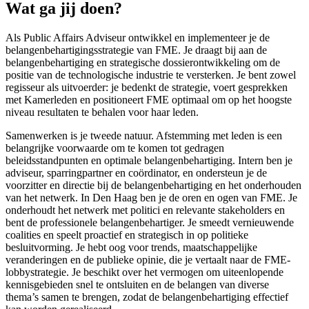
Wat ga jij doen?
Als Public Affairs Adviseur ontwikkel en implementeer je de
belangenbehartigingsstrategie van FME. Je draagt bij aan de
belangenbehartiging en strategische dossierontwikkeling om de
positie van de technologische industrie te versterken. Je bent zowel
regisseur als uitvoerder: je bedenkt de strategie, voert gesprekken
met Kamerleden en positioneert FME optimaal om op het hoogste
niveau resultaten te behalen voor haar leden.
Samenwerken is je tweede natuur. Afstemming met leden is een
belangrijke voorwaarde om te komen tot gedragen
beleidsstandpunten en optimale belangenbehartiging. Intern ben je
adviseur, sparringpartner en coördinator, en ondersteun je de
voorzitter en directie bij de belangenbehartiging en het onderhouden
van het netwerk. In Den Haag ben je de oren en ogen van FME. Je
onderhoudt het netwerk met politici en relevante stakeholders en
bent de professionele belangenbehartiger. Je smeedt vernieuwende
coalities en speelt proactief en strategisch in op politieke
besluitvorming. Je hebt oog voor trends, maatschappelijke
veranderingen en de publieke opinie, die je vertaalt naar de FME-
lobbystrategie. Je beschikt over het vermogen om uiteenlopende
kennisgebieden snel te ontsluiten en de belangen van diverse
thema’s samen te brengen, zodat de belangenbehartiging effectief