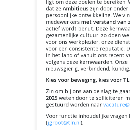
ligt om deze doelen te bereiken
dat ze
Ambitieus
zijn door onder 
persoonlijke ontwikkeling. We vi
medewerkers
met verstand van 
actief wordt benut. Deze kernwaa
gezamenlijke cultuur: zo doen we d
voor ons werkplezier, onze dienst
voor een consistente reputatie. D
in het land of vanuit ons recent
volgens deze kernwaarden. Onze k
nieuwsgierig, verbindend, kundig
Kies voor beweging, kies voor T
Zin om bij ons aan de slag te gaa
2025
weten door te solliciteren m
gestuurd worden naar
vacature@t
Voor functie inhoudelijke vrage
(
jgroot@tln.nl
).