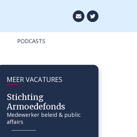
Aboneer op onze ni
PODCASTS
MEER VACATURES
Stichting
Armoedefonds
Medewerker beleid & public
affairs