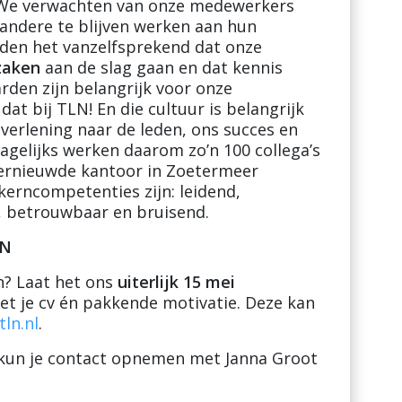
. We verwachten van onze medewerkers
andere te blijven werken aan hun
nden het vanzelfsprekend dat onze
zaken
aan de slag gaan en dat kennis
rden zijn belangrijk voor onze
at bij TLN! En die cultuur is belangrijk
verlening naar de leden, ons succes en
agelijks werken daarom zo’n 100 collega’s
 vernieuwde kantoor in Zoetermeer
erncompetenties zijn: leidend,
, betrouwbaar en bruisend.
LN
n? Laat het ons
uiterlijk 15 mei
et je cv én pakkende motivatie. Deze kan
ln.nl
.
n kun je contact opnemen met Janna Groot