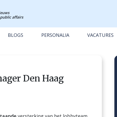
nieuws
public affairs
BLOGS
PERSONALIA
VACATURES
anager Den Haag
staande
versterking van het lobbyteam