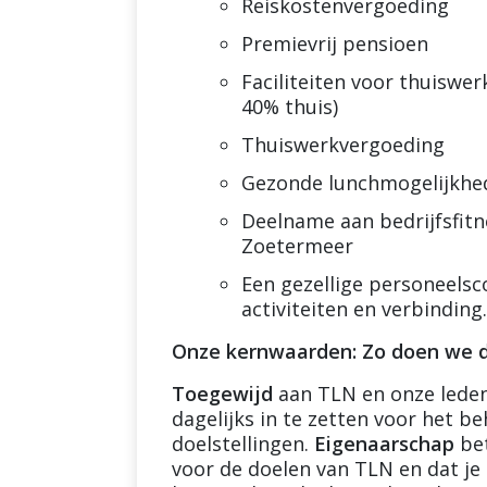
Reiskostenvergoeding
Premievrij pensioen
Faciliteiten voor thuiswe
40% thuis)
Thuiswerkvergoeding
Gezonde lunchmogelijkhed
Deelname aan bedrijfsfitne
Zoetermeer
Een gezellige personeelsc
activiteiten en verbinding.
Onze kernwaarden: Zo doen we d
Toegewijd
aan TLN en onze leden
dagelijks in te zetten voor het b
doelstellingen.
Eigenaarschap
bet
voor de doelen van TLN en dat je