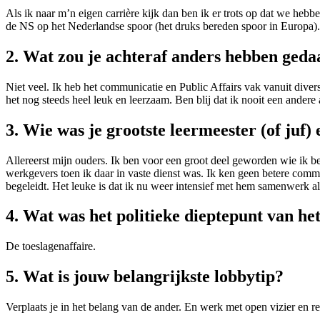
Als ik naar m’n eigen carrière kijk dan ben ik er trots op dat we hebb
de NS op het Nederlandse spoor (het druks bereden spoor in Europa). 
2. Wat zou je achteraf anders hebben geda
Niet veel. Ik heb het communicatie en Public Affairs vak vanuit divers
het nog steeds heel leuk en leerzaam. Ben blij dat ik nooit een ander
3. Wie was je grootste leermeester (of juf
Allereerst mijn ouders. Ik ben voor een groot deel geworden wie ik b
werkgevers toen ik daar in vaste dienst was. Ik ken geen betere commu
begeleidt. Het leuke is dat ik nu weer intensief met hem samenwerk al
4. Wat was het politieke dieptepunt van h
De toeslagenaffaire.
5. Wat is jouw belangrijkste lobbytip?
Verplaats je in het belang van de ander. En werk met open vizier en 