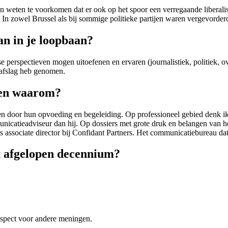
en weten te voorkomen dat er ook op het spoor een verregaande liberalis
In zowel Brussel als bij sommige politieke partijen waren vergevorder
an in je loopbaan?
e perspectieven mogen uitoefenen en ervaren (journalistiek, politiek, ove
e afslag heb genomen.
) en waarom?
en door hun opvoeding en begeleiding. Op professioneel gebied denk ik 
nicatieadviseur dan hij. Op dossiers met grote druk en belangen van he
s associate director bij Confidant Partners. Het communicatiebureau dat
et afgelopen decennium?
respect voor andere meningen.