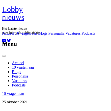
Lobby
nieuws
Het laatste nieuws
over lobby & public affairs
Actueel
10 vragen aan
Blogs
Personalia
Vacatures
Podcasts
Aboneer op onze nieuwsbrief
Menu
Actueel
10 vragen aan
Blogs
Personalia
Vacatures
Podcasts
10 vragen aan
25 oktober 2021