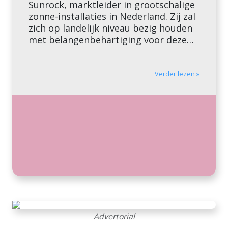
Sunrock, marktleider in grootschalige
zonne-installaties in Nederland. Zij zal
zich op landelijk niveau bezig houden
met belangenbehartiging voor deze
sector en tevens werken aan draagvlak
voor lokale en regionale initiatieven.
Zij heeft een achtergrond in het
Verder lezen »
ontwikkelen van ambitieus
milieubeleid en […]
Advertorial