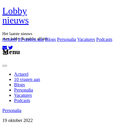
Lobby
nieuws
Het laatste nieuws
over lobby & public affairs
Actueel
10 vragen aan
Blogs
Personalia
Vacatures
Podcasts
Aboneer op onze nieuwsbrief
Menu
Actueel
10 vragen aan
Blogs
Personalia
Vacatures
Podcasts
Personalia
19 oktober 2022