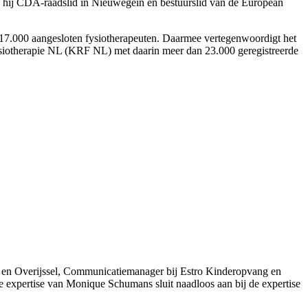
is hij CDA-raadslid in Nieuwegein en bestuurslid van de European
 17.000 aangesloten fysiotherapeuten. Daarmee vertegenwoordigt het
ysiotherapie NL (KRF NL) met daarin meer dan 23.000 geregistreerde
nd en Overijssel, Communicatiemanager bij Estro Kinderopvang en
e expertise van Monique Schumans sluit naadloos aan bij de expertise