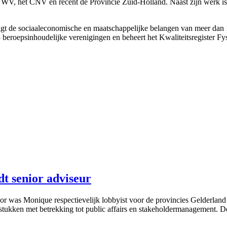
s UWV, het CNV en recent de Provincie Zuid-Holland. Naast zijn werk 
tigt de sociaaleconomische en maatschappelijke belangen van meer dan
 beroepsinhoudelijke verenigingen en beheert het Kwaliteitsregister F
 senior adviseur
oor was Monique respectievelijk lobbyist voor de provincies Gelderla
gstukken met betrekking tot public affairs en stakeholdermanagement. D