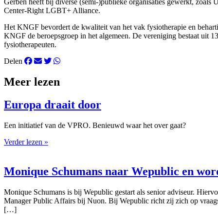
Gerben heeft bij diverse (semi-)publieke organisaties gewerkt, zoal
Center-Right LGBT+ Alliance.
Het KNGF bevordert de kwaliteit van het vak fysiotherapie en behar
KNGF de beroepsgroep in het algemeen. De vereniging bestaat uit 13
fysiotherapeuten.
Delen
Meer lezen
Europa draait door
Een initiatief van de VPRO. Benieuwd waar het over gaat?
Verder lezen »
Monique Schumans naar Wepublic en wordt
Monique Schumans is bij Wepublic gestart als senior adviseur. Hierv
Manager Public Affairs bij Nuon. Bij Wepublic richt zij zich op vraa
[…]