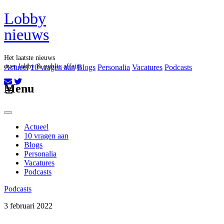
Lobby
nieuws
Het laatste nieuws
over lobby & public affairs
Actueel
10 vragen aan
Blogs
Personalia
Vacatures
Podcasts
Aboneer op onze nieuwsbrief
Menu
Actueel
10 vragen aan
Blogs
Personalia
Vacatures
Podcasts
Podcasts
3 februari 2022