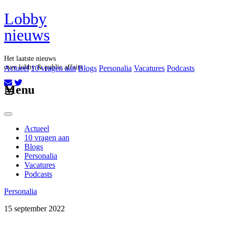
Lobby
nieuws
Het laatste nieuws
over lobby & public affairs
Actueel
10 vragen aan
Blogs
Personalia
Vacatures
Podcasts
Aboneer op onze nieuwsbrief
Menu
Actueel
10 vragen aan
Blogs
Personalia
Vacatures
Podcasts
Personalia
15 september 2022