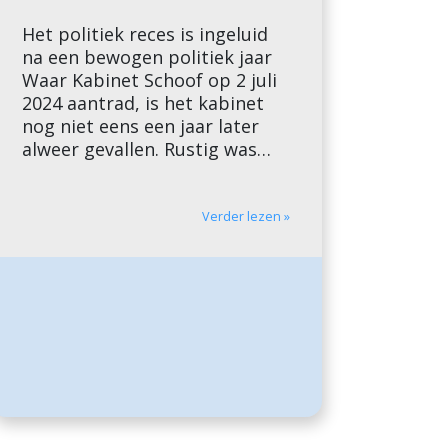
Het politiek reces is ingeluid
na een bewogen politiek jaar
Waar Kabinet Schoof op 2 juli
2024 aantrad, is het kabinet
nog niet eens een jaar later
alweer gevallen. Rustig was
het bepaald niet: het jaar
bracht volop beweging, in Den
Haag maar ook op
Verder lezen »
internationaal niveau.
September 2024 presenteerde
Kabinet Schoof de
Prinsjesdagstukken met […]