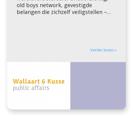
old boys network, gevestigde
belangen die zichzelf veiligstellen –
dat zijn associaties die mensen veelal
hebben bij het werk van lobbyisten.
Toch meent Wallaart & Kusse Public
Affairs (WKPA) dat de eerlijke […]
Verder lezen »