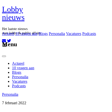
Lobby
nieuws
Het laatste nieuws
over lobby & public affairs
Actueel
10 vragen aan
Blogs
Personalia
Vacatures
Podcasts
Aboneer op onze nieuwsbrief
Menu
Actueel
10 vragen aan
Blogs
Personalia
Vacatures
Podcasts
Personalia
7 februari 2022