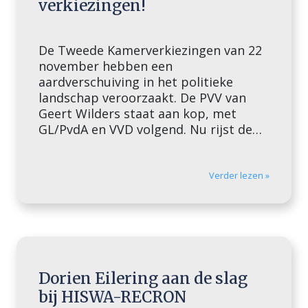
verkiezingen!
De Tweede Kamerverkiezingen van 22
november hebben een
aardverschuiving in het politieke
landschap veroorzaakt. De PVV van
Geert Wilders staat aan kop, met
GL/PvdA en VVD volgend. Nu rijst de
grote vraag: Wie gaat met wie? Gaat
Wilders voor een rechts blok, of wacht
ons een verrassende centrumcoalitie?
Verder lezen »
De antwoorden ontvouwen zich in de
komende […]
Dorien Eilering aan de slag
bij HISWA-RECRON