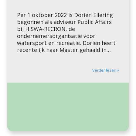
Per 1 oktober 2022 is Dorien Eilering
begonnen als adviseur Public Affairs
bij HISWA-RECRON, de
ondernemersorganisatie voor
watersport en recreatie. Dorien heeft
recentelijk haar Master gehaald in
Europees Beleid en heeft daarvoor een
bachelor gedaan in Europese Studies.
Door verschillende stages te hebben
Verder lezen »
gelopen bij bedrijven en organisaties
op de afdeling Public Affairs is er […]