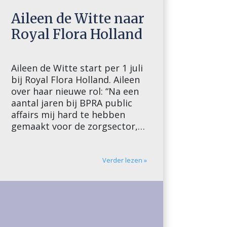
Aileen de Witte naar
Royal Flora Holland
Aileen de Witte start per 1 juli
bij Royal Flora Holland. Aileen
over haar nieuwe rol: “Na een
aantal jaren bij BPRA public
affairs mij hard te hebben
gemaakt voor de zorgsector,
start ik per 1 juli bij Royal
Flora Holland. De afgelopen
jaren heb ik mij ingezet voor
Verder lezen »
het oplossen van de enorme
uitdagingen […]