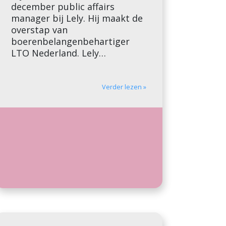
december public affairs
manager bij Lely. Hij maakt de
overstap van
boerenbelangenbehartiger
LTO Nederland. Lely
ontwikkelt en vermarkt robots
en automatiseringssystemen
voor de melkveehouderij. Het
Verder lezen »
familiebedrijf uit Maassluis
heeft zo’n 1.600 actieve
patenten en is met 2.100
werknemers in meer dan 45
landen actief. In Nederland is
het bedrijf volop […]