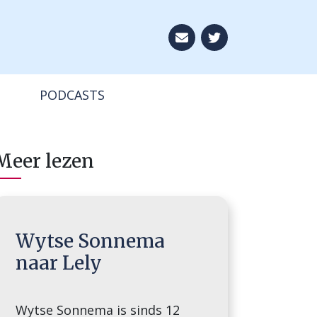
Aboneer op onze ni
PODCASTS
Meer lezen
Wytse Sonnema
naar Lely
Wytse Sonnema is sinds 12