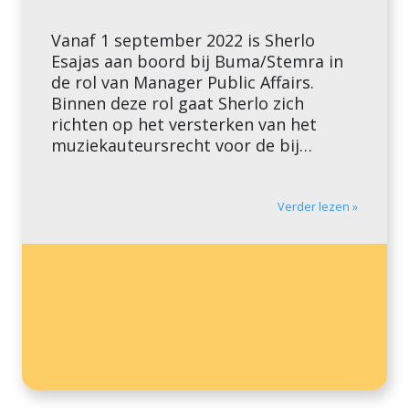
Vanaf 1 september 2022 is Sherlo
Esajas aan boord bij Buma/Stemra in
de rol van Manager Public Affairs.
Binnen deze rol gaat Sherlo zich
richten op het versterken van het
muziekauteursrecht voor de bij
Buma/Stemra aangesloten
componisten, tekstschrijvers en
uitgevers van muziek, zowel nationaal
Verder lezen »
als internationaal. Sherlo heeft ruime
ervaring in de politieke arena, zowel
[…]