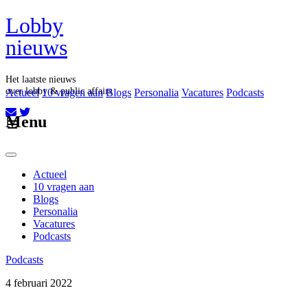
Lobby
nieuws
Het laatste nieuws
over lobby & public affairs
Actueel
10 vragen aan
Blogs
Personalia
Vacatures
Podcasts
Aboneer op onze nieuwsbrief
Menu
Actueel
10 vragen aan
Blogs
Personalia
Vacatures
Podcasts
Podcasts
4 februari 2022