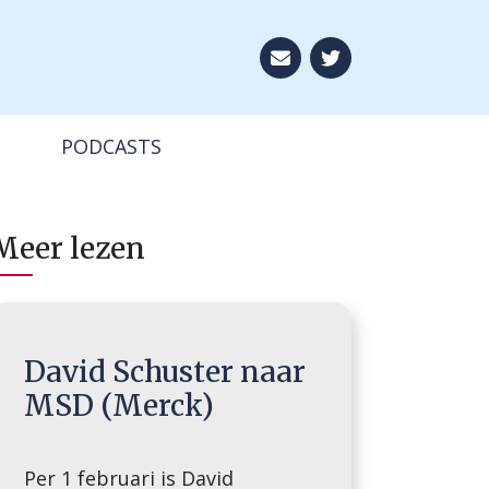
Aboneer op onze ni
PODCASTS
Meer lezen
David Schuster naar
MSD (Merck)
Per 1 februari is David