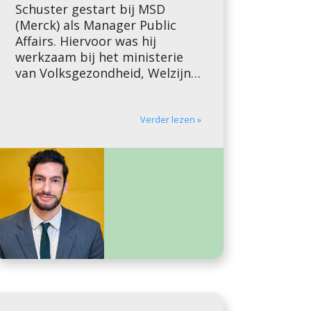
Schuster gestart bij MSD
(Merck) als Manager Public
Affairs. Hiervoor was hij
werkzaam bij het ministerie
van Volksgezondheid, Welzijn
en Sport. Daar heeft hij zich
onder andere beziggehouden
met tabaksontmoediging en
Verder lezen »
de wietproef. Eerder werkte hij
bij het COA, het ministerie van
Justitie en Veiligheid en de
Nederlandse ambassade in […]