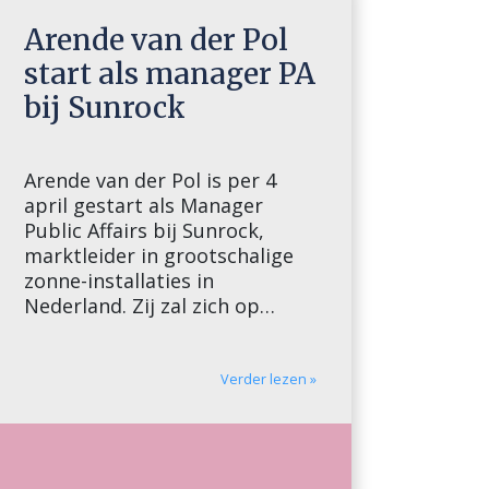
Arende van der Pol
start als manager PA
bij Sunrock
Arende van der Pol is per 4
april gestart als Manager
Public Affairs bij Sunrock,
marktleider in grootschalige
zonne-installaties in
Nederland. Zij zal zich op
landelijk niveau bezig houden
met belangenbehartiging voor
deze sector en tevens werken
Verder lezen »
aan draagvlak voor lokale en
regionale initiatieven. Zij heeft
een achtergrond in het
ontwikkelen van ambitieus