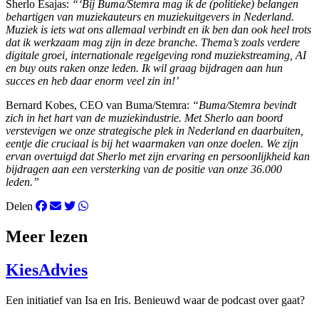
Sherlo Esajas:
“‘Bij Buma/Stemra mag ik de (politieke) belangen
behartigen van muziekauteurs en muziekuitgevers in Nederland.
Muziek is iets wat ons allemaal verbindt en ik ben dan ook heel trots
dat ik werkzaam mag zijn in deze branche. Thema’s zoals verdere
digitale groei, internationale regelgeving rond muziekstreaming, AI
en buy outs raken onze leden. Ik wil graag bijdragen aan hun
succes en heb daar enorm veel zin in!’
Bernard Kobes, CEO van Buma/Stemra:
“Buma/Stemra bevindt
zich in het hart van de muziekindustrie. Met Sherlo aan boord
verstevigen we onze strategische plek in Nederland en daarbuiten,
eentje die cruciaal is bij het waarmaken van onze doelen. We zijn
ervan overtuigd dat Sherlo met zijn ervaring en persoonlijkheid kan
bijdragen aan een versterking van de positie van onze 36.000
leden.”
Delen
Meer lezen
KiesAdvies
Een initiatief van Isa en Iris. Benieuwd waar de podcast over gaat?