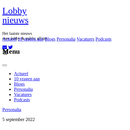
Lobby
nieuws
Het laatste nieuws
over lobby & public affairs
Actueel
10 vragen aan
Blogs
Personalia
Vacatures
Podcasts
Aboneer op onze nieuwsbrief
Menu
Actueel
10 vragen aan
Blogs
Personalia
Vacatures
Podcasts
Personalia
5 september 2022