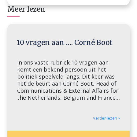
Meer lezen
10 vragen aan …. Corné Boot
In ons vaste rubriek 10-vragen-aan
komt een bekend persoon uit het
politiek speelveld langs. Dit keer was
het de beurt aan Corné Boot, Head of
Communications & External Affairs for
the Netherlands, Belgium and France
bij BP. Wat is de grootste lobbyfout
die je hebt gemaakt en wat heb je
daarvan geleerd? Heb je even? […]
Verder lezen »