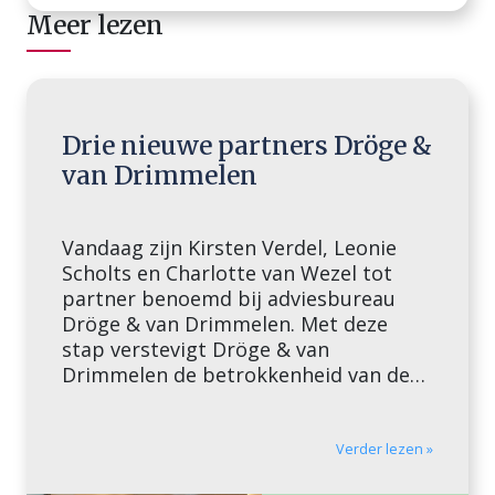
Meer lezen
Drie nieuwe partners Dröge &
van Drimmelen
Vandaag zijn Kirsten Verdel, Leonie
Scholts en Charlotte van Wezel tot
partner benoemd bij adviesbureau
Dröge & van Drimmelen. Met deze
stap verstevigt Dröge & van
Drimmelen de betrokkenheid van de
eigen collega’s bij het bureau dat
zustervestigingen heeft in Brussel,
Kopenhagen, Shanghai en New York.
Verder lezen »