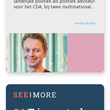
landelijke politiek als politiek adviseur
voor het CDA, bij twee multinationals
in de zorg (Mediq NV, MSD BV) en als
(zelfstandig) adviseur.
Verder lezen »