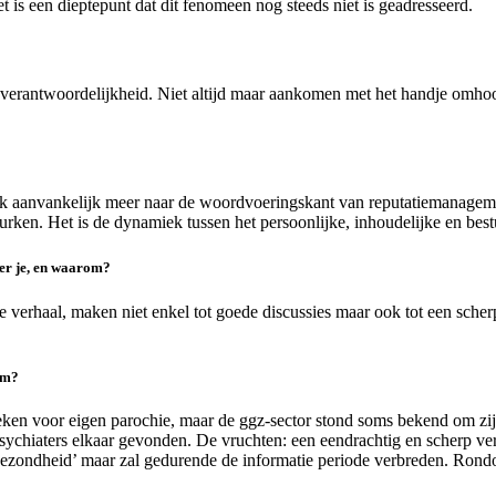
 is een dieptepunt dat dit fenomeen nog steeds niet is geadresseerd.
 verantwoordelijkheid. Niet altijd maar aankomen met het handje omhoo
ok ik aanvankelijk meer naar de woordvoeringskant van reputatiemanage
rken. Het is de dynamiek tussen het persoonlijke, inhoudelijke en bestu
der je, en waarom?
e verhaal, maken niet enkel tot goede discussies maar ook tot een sch
om?
reken voor eigen parochie, maar de ggz-sector stond soms bekend om zijn
sychiaters elkaar gevonden. De vruchten: een eendrachtig en scherp ver
 gezondheid’ maar zal gedurende de informatie periode verbreden. Ro