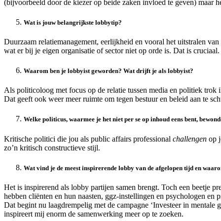
(bijvoorbeeld door de kiezer op beide zaken invloed te geven) maar het
Wat is jouw belangrijkste lobbytip?
Duurzaam relatiemanagement, eerlijkheid en vooral het uitstralen van
wat er bij je eigen organisatie of sector niet op orde is. Dat is cruciaal.
Waarom ben je lobbyist geworden? Wat drijft je als lobbyist?
Als politicoloog met focus op de relatie tussen media en politiek tr
Dat geeft ook weer meer ruimte om tegen bestuur en beleid aan te schu
Welke politicus, waarmee je het niet per se op inhoud eens bent, bewon
Kritische politici die jou als public affairs professional
challengen
op j
zo’n kritisch constructieve stijl.
Wat vind je de meest inspirerende lobby van de afgelopen tijd en waar
Het is inspirerend als lobby partijen samen brengt. Toch een beetje p
hebben cliënten en hun naasten, ggz-instellingen en psychologen en p
Dat begint nu laagdrempelig met de campagne ‘Investeer in mentale
inspireert mij enorm de samenwerking meer op te zoeken.