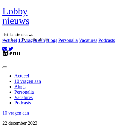
Lobby
nieuws
Het laatste nieuws
over lobby & public affairs
Actueel
10 vragen aan
Blogs
Personalia
Vacatures
Podcasts
Aboneer op onze nieuwsbrief
Menu
Actueel
10 vragen aan
Blogs
Personalia
Vacatures
Podcasts
10 vragen aan
22 december 2023