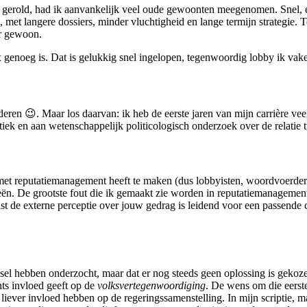
gerold, had ik aanvankelijk veel oude gewoonten meegenomen. Snel, ei
ak, met langere dossiers, minder vluchtigheid en lange termijn strategie. T
er gewoon.
ex genoeg is. Dat is gelukkig snel ingelopen, tegenwoordig lobby ik vake
n 😉. Maar los daarvan: ik heb de eerste jaren van mijn carrière veel
iek en aan wetenschappelijk politicologisch onderzoek over de relatie tu
met reputatiemanagement heeft te maken (dus lobbyisten, woordvoerders
ieën. De grootste fout die ik gemaakt zie worden in reputatiemanagemen
juist de externe perceptie over jouw gedrag is leidend voor een passend
elsel hebben onderzocht, maar dat er nog steeds geen oplossing is gekoz
chts invloed geeft op de
volksvertegenwoordiging
. De wens om die eerste
ver invloed hebben op de regeringssamenstelling. In mijn scriptie, maa