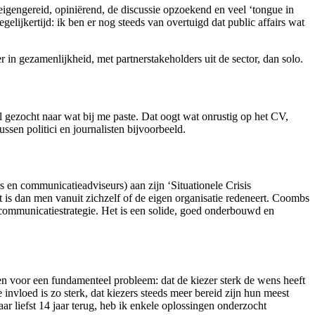
gengereid, opiniërend, de discussie opzoekend en veel ‘tongue in
egelijkertijd: ik ben er nog steeds van overtuigd dat public affairs wat
r in gezamenlijkheid, met partnerstakeholders uit de sector, dan solo.
 gezocht naar wat bij me paste. Dat oogt wat onrustig op het CV,
ssen politici en journalisten bijvoorbeeld.
 en communicatieadviseurs) aan zijn ‘Situationele Crisis
t is dan men vanuit zichzelf of de eigen organisatie redeneert. Coombs
e communicatiestrategie. Het is een solide, goed onderbouwd en
en voor een fundamenteel probleem: dat de kiezer sterk de wens heeft
 invloed is zo sterk, dat kiezers steeds meer bereid zijn hun meest
r liefst 14 jaar terug, heb ik enkele oplossingen onderzocht