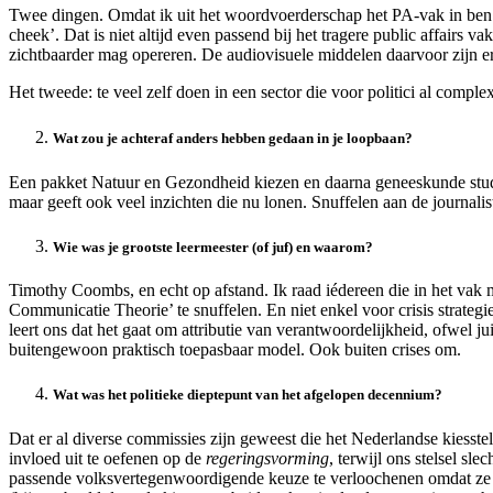
Twee dingen. Omdat ik uit het woordvoerderschap het PA-vak in ben 
cheek’. Dat is niet altijd even passend bij het tragere public affairs v
zichtbaarder mag opereren. De audiovisuele middelen daarvoor zijn 
Het tweede: te veel zelf doen in een sector die voor politici al compl
Wat zou je achteraf anders hebben gedaan in je loopbaan?
Een pakket Natuur en Gezondheid kiezen en daarna geneeskunde studere
maar geeft ook veel inzichten die nu lonen. Snuffelen aan de journalist
Wie was je grootste leermeester (of juf) en waarom?
Timothy Coombs, en echt op afstand. Ik raad iédereen die in het vak 
Communicatie Theorie’ te snuffelen. En niet enkel voor crisis strateg
leert ons dat het gaat om attributie van verantwoordelijkheid, ofwel 
buitengewoon praktisch toepasbaar model. Ook buiten crises om.
Wat was het politieke dieptepunt van het afgelopen decennium?
Dat er al diverse commissies zijn geweest die het Nederlandse kiesst
invloed uit te oefenen op de
regeringsvorming
, terwijl ons stelsel sle
passende volksvertegenwoordigende keuze te verloochenen omdat ze lie