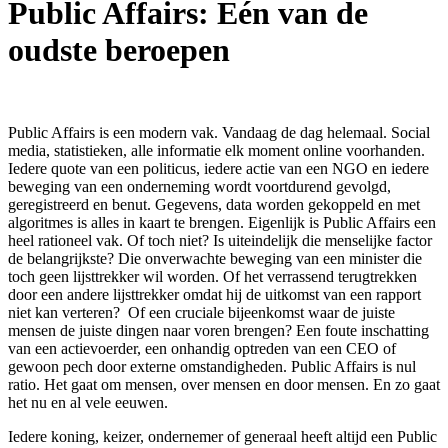
Public Affairs: Eén van de
oudste beroepen
Public Affairs is een modern vak. Vandaag de dag helemaal. Social
media, statistieken, alle informatie elk moment online voorhanden.
Iedere quote van een politicus, iedere actie van een NGO en iedere
beweging van een onderneming wordt voortdurend gevolgd,
geregistreerd en benut. Gegevens, data worden gekoppeld en met
algoritmes is alles in kaart te brengen. Eigenlijk is Public Affairs een
heel rationeel vak. Of toch niet? Is uiteindelijk die menselijke factor
de belangrijkste? Die onverwachte beweging van een minister die
toch geen lijsttrekker wil worden. Of het verrassend terugtrekken
door een andere lijsttrekker omdat hij de uitkomst van een rapport
niet kan verteren? Of een cruciale bijeenkomst waar de juiste
mensen de juiste dingen naar voren brengen? Een foute inschatting
van een actievoerder, een onhandig optreden van een CEO of
gewoon pech door externe omstandigheden. Public Affairs is nul
ratio. Het gaat om mensen, over mensen en door mensen. En zo gaat
het nu en al vele eeuwen.
Iedere koning, keizer, ondernemer of generaal heeft altijd een Public