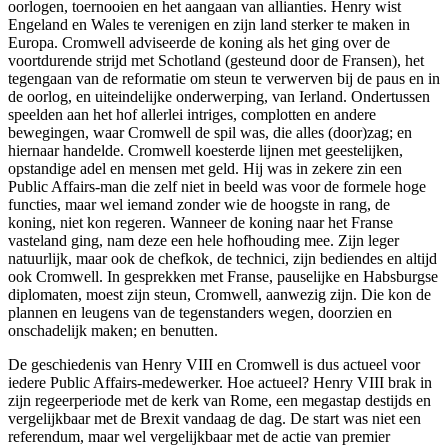
oorlogen, toernooien en het aangaan van allianties. Henry wist
Engeland en Wales te verenigen en zijn land sterker te maken in
Europa. Cromwell adviseerde de koning als het ging over de
voortdurende strijd met Schotland (gesteund door de Fransen), het
tegengaan van de reformatie om steun te verwerven bij de paus en in
de oorlog, en uiteindelijke onderwerping, van Ierland. Ondertussen
speelden aan het hof allerlei intriges, complotten en andere
bewegingen, waar Cromwell de spil was, die alles (door)zag; en
hiernaar handelde. Cromwell koesterde lijnen met geestelijken,
opstandige adel en mensen met geld. Hij was in zekere zin een
Public Affairs-man die zelf niet in beeld was voor de formele hoge
functies, maar wel iemand zonder wie de hoogste in rang, de
koning, niet kon regeren. Wanneer de koning naar het Franse
vasteland ging, nam deze een hele hofhouding mee. Zijn leger
natuurlijk, maar ook de chefkok, de technici, zijn bediendes en altijd
ook Cromwell. In gesprekken met Franse, pauselijke en Habsburgse
diplomaten, moest zijn steun, Cromwell, aanwezig zijn. Die kon de
plannen en leugens van de tegenstanders wegen, doorzien en
onschadelijk maken; en benutten.
De geschiedenis van Henry VIII en Cromwell is dus actueel voor
iedere Public Affairs-medewerker. Hoe actueel? Henry VIII brak in
zijn regeerperiode met de kerk van Rome, een megastap destijds en
vergelijkbaar met de Brexit vandaag de dag. De start was niet een
referendum, maar wel vergelijkbaar met de actie van premier