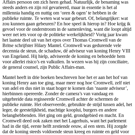
Affairs persoon om zich heen gehad. Natuurlijk, de benaming was
steeds anders en zijn rol gevarieerd, maar in essentie is het al
millennia handig en nuttig om ‘oren & ogen’ te hebben in de
publieke ruimte. Te weten wat waar gebeurt. Of, belangrijker: wat
zou kunnen gaan gebeuren? En hoe speel ik hierop in? Hoe krijg ik
gevoel voor de onderstroom in de samenleving, want die loopt altijd
weer net iets voor op de politieke werkelijkheid? Vorig jaar kwam
het laatste deel uit van het epos over Thomas Cromwell van de
Britse schrijfster Hilary Mantel. Cromwell was gedurende vele
decennia de steun, de schaduw, dé adviseur van koning Henry VIII
van Engeland. Hij hielp, adviseerde de koning en behoedde hem
voor allerlei risico’s en valkuilen. In wezen was hij zijn conciliaire,
de general counsel, zijn Public Affairs-man.
Mantel heeft in drie boeken beschreven hoe het er aan het hof van
koning Henry aan toe ging, maar meer nog hoe Cromwell, zelf niet
van adel en dus niet in staat hoger te komen dan ‘naaste adviseur’,
hierbinnen opereerde. Zonder de camera’s van vandaag en
uitgebreide data regisseerde Cromwell achter de schermen de
publieke ruimte. Het observeerde, gebruikte de strijd tussen adel, het
leger, de geestelijkheid, machtige kooplui, burgers en andere
belanghebbenden. Het ging om geld, grondgebied en macht. En
Cromwell deed ook zaken met het Lagerhuis, want het parlement
had in die tijd, eerste helft zestiende eeuw, al een stem. Hij zorgde
dat de koning steeds voldoende steun kreeg en ruimte en geld voor