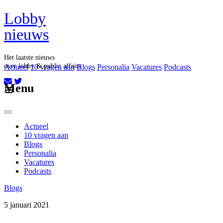
Lobby
nieuws
Het laatste nieuws
over lobby & public affairs
Actueel
10 vragen aan
Blogs
Personalia
Vacatures
Podcasts
Aboneer op onze nieuwsbrief
Menu
Actueel
10 vragen aan
Blogs
Personalia
Vacatures
Podcasts
Blogs
5 januari 2021