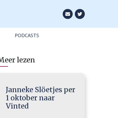
Aboneer op onze ni
PODCASTS
Meer lezen
Janneke Slöetjes per
1 oktober naar
Vinted