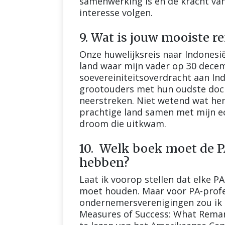
samenwerking is en de kracht van 
interesse volgen.
9. Wat is jouw mooiste 
Onze huwelijksreis naar Indonesië
land waar mijn vader op 30 dece
soevereiniteitsoverdracht aan In
grootouders met hun oudste doc
neerstreken. Niet wetend wat hen
prachtige land samen met mijn 
droom die uitkwam.
10. Welk boek moet de P
hebben?
Laat ik voorop stellen dat elke P
moet houden. Maar voor PA-profe
ondernemersverenigingen zou ik 
Measures of Success: What Remar