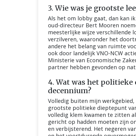
3. Wie was je grootste l
Als het om lobby gaat, dan kan i
oud-directeur Bert Mooren noeme
meesterlijke wijze verschillende l
verzilveren, waaronder het doort
andere het belang van ruimte vo
ook door landelijk VNO-NCW actie
Ministerie van Economische Zaken
partner hebben gevonden op nati
4. Wat was het politieke
decennium?
Volledig buiten mijn werkgebied, 
grootste politieke dieptepunt va
volledig klem kwamen te zitten al
gericht op hadden moeten zijn om
en verbijsterend. Het negeren van
en het voortdurende onvermogen