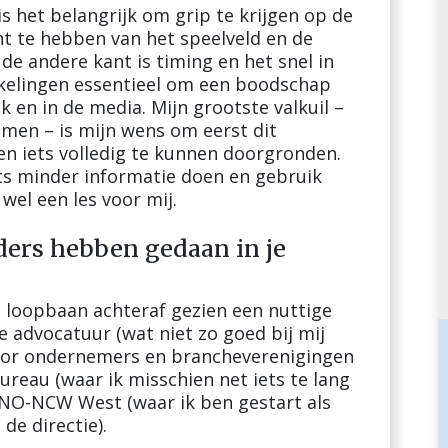
s het belangrijk om grip te krijgen op de
t te hebben van het speelveld en de
de andere kant is timing en het snel in
kelingen essentieel om een boodschap
k en in de media. Mijn grootste valkuil –
oemen – is mijn wens om eerst dit
en iets volledig te kunnen doorgronden.
s minder informatie doen en gebruik
el een les voor mij.
nders hebben gedaan in je
n loopbaan achteraf gezien een nuttige
de advocatuur (wat niet zo goed bij mij
 voor ondernemers en brancheverenigingen
eau (waar ik misschien net iets te lang
 VNO-NCW West (waar ik ben gestart als
 de directie).