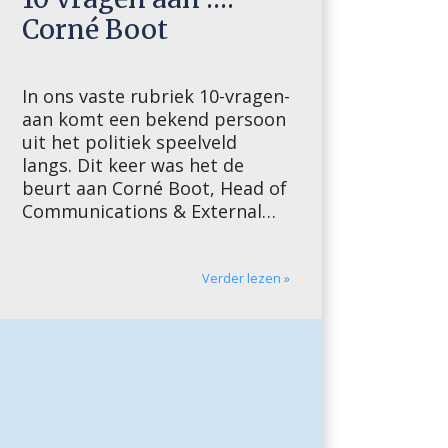
Corné Boot
In ons vaste rubriek 10-vragen-
aan komt een bekend persoon
uit het politiek speelveld
langs. Dit keer was het de
beurt aan Corné Boot, Head of
Communications & External
Affairs for the Netherlands,
Belgium and France bij BP.
Wat is de grootste lobbyfout
Verder lezen »
die je hebt gemaakt en wat
heb je daarvan geleerd? Heb je
even? […]