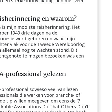
een sterke lobby. Ik blijf hen met veel
reisherinnering en waarom?
 is mijn mooiste reisherinnering. Het
mber 1949 drie dagen na de
donesië werd geboren en waar mijn
hter vlak voor de Tweede Wereldoorlog
 allemaal nog te wachten stond. Dit
echtgenote te mogen bezoeken was een
A-professional gelezen
A-professional sowieso veel van lezen
ssionals die werken voor branche- of
de tip willen meegeven om eens de ‘7
kable Associations Do That Others Don’t’