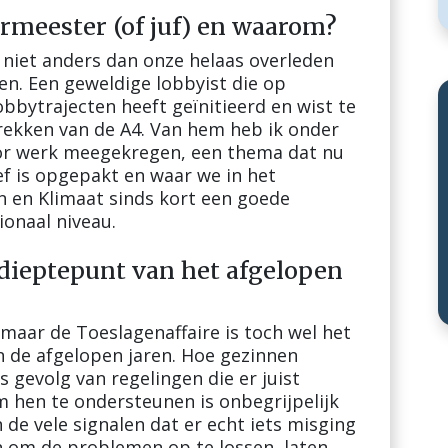
eermeester (of juf) en waarom?
k niet anders dan onze helaas overleden
n. Een geweldige lobbyist die op
obbytrajecten heeft geïnitieerd en wist te
rekken van de A4. Van hem heb ik onder
or werk meegekregen, een thema dat nu
f is opgepakt en waar we in het
 en Klimaat sinds kort een goede
onaal niveau.
 dieptepunt van het afgelopen
maar de Toeslagenaffaire is toch wel het
n de afgelopen jaren. Hoe gezinnen
s gevolg van regelingen die er juist
 hen te ondersteunen is onbegrijpelijk
 de vele signalen dat er echt iets misging
 om de problemen op te lossen, laten