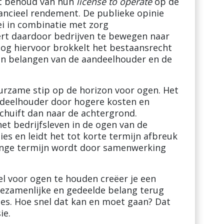
ot behoud van hun
license to operate
op de
ancieel rendement. De publieke opinie
i in combinatie met zorg
rt daardoor bedrijven te bewegen naar
og hiervoor brokkelt het bestaansrecht
mijn belangen van de aandeelhouder en de
rzame stip op de horizon voor ogen. Het
aandeelhouder door hogere kosten en
chuift dan naar de achtergrond.
t bedrijfsleven in de ogen van de
es en leidt het tot korte termijn afbreuk
lange termijn wordt door samenwerking
l voor ogen te houden creëer je een
gezamenlijke en gedeelde belang terug
ies. Hoe snel dat kan en moet gaan? Dat
ie.