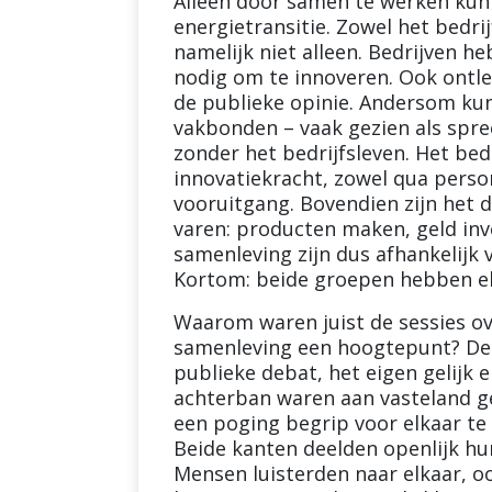
Alleen door samen te werken kun
energietransitie. Zowel het bedri
namelijk niet alleen. Bedrijven 
nodig om te innoveren. Ook ontl
de publieke opinie. Andersom k
vakbonden – vaak gezien als spre
zonder het bedrijfsleven. Het bed
innovatiekracht, zowel qua perso
vooruitgang. Bovendien zijn het d
varen: producten maken, geld inv
samenleving zijn dus afhankelijk v
Kortom: beide groepen hebben el
Waarom waren juist de sessies ove
samenleving een hoogtepunt? De 
publieke debat, het eigen gelijk 
achterban waren aan vasteland ge
een poging begrip voor elkaar te
Beide kanten deelden openlijk hu
Mensen luisterden naar elkaar, o