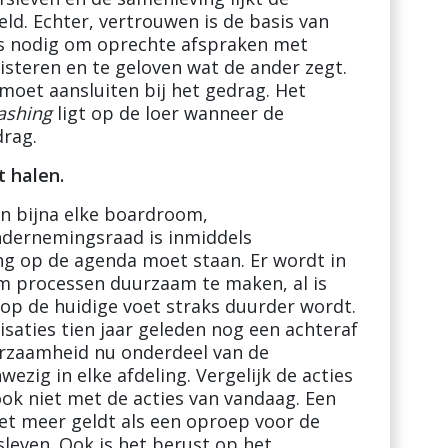
eld. Echter, vertrouwen is de basis van
 is nodig om oprechte afspraken met
uisteren en te geloven wat de ander zegt.
moet aansluiten bij het gedrag. Het
ashing
ligt op de loer wanneer de
drag.
t halen.
 In bijna elke boardroom,
dernemingsraad is inmiddels
 op de agenda moet staan. Er wordt in
om processen duurzaam te maken, al is
op de huidige voet straks duurder wordt.
saties tien jaar geleden nog een achteraf
uurzaamheid nu onderdeel van de
wezig in elke afdeling. Vergelijk de acties
ok niet met de acties van vandaag. Een
 het meer geldt als een oproep voor de
leven. Ook is het berust op het