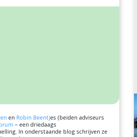
ven
en
Robin Beentj
es (beiden adviseurs
Forum
– een driedaags
ling. In onderstaande blog schrijven ze