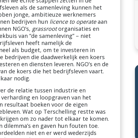
nen we echte stappen zetten in de
jfsleven als de samenleving kunnen het
hebben jonge, ambitieuze werknemers
enen bedrijven hun
licence to operate
aan
unnen NGO’s,
grassroot
organisaties en
ekbuis van “de samenleving” – niet
rijfsleven heeft namelijk de
neel als budget, om te investeren in
e bedrijven die daadwerkelijk een koers
esteren en diensten leveren. NGO’s en de
an de koers die het bedrijfsleven vaart.
kaar nodig.
r de relatie tussen industrie en
verharding en loopgraven van het
en resultaat boeken voor de eigen
bleven. Wat op Terschelling restte was
 krijgen om zo nader tot elkaar te komen.
n dilemma’s en gaven hun fouten toe.
ordeelden niet en er werd wederzijds