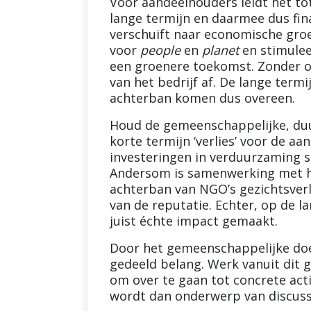
Voor aandeelhouders leidt het t
lange termijn en daarmee dus fin
verschuift naar economische groe
voor
people
en
planet
en stimulee
een groenere toekomst. Zonder o
van het bedrijf af. De lange ter
achterban komen dus overeen.
Houd de gemeenschappelijke, duu
korte termijn ‘verlies’ voor de 
investeringen in verduurzaming s
Andersom is samenwerking met he
achterban van NGO’s gezichtsverli
van de reputatie. Echter, op de 
juist échte impact gemaakt.
Door het gemeenschappelijke doe
gedeeld belang. Werk vanuit dit 
om over te gaan tot concrete act
wordt dan onderwerp van discuss