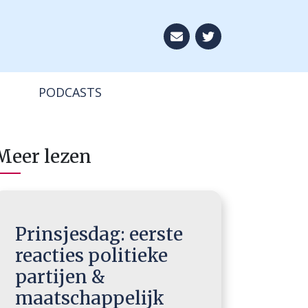
Aboneer op onze ni
PODCASTS
Meer lezen
Prinsjesdag: eerste
reacties politieke
partijen &
maatschappelijk