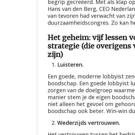
begrip gecreëerd. Met als klap op
Hans van den Berg, CEO Nederland 
van tevoren had verwacht van zi
duurzaamheidscongres. Zo kan he
Het geheim: vijf lessen v
strategie (die overigens 
zijn)
Luisteren.
Een goede, moderne lobbyist zendt
boodschap. Een goede lobbyist lu
zorgen van de doelgroep waarmee h
manier stem je de eigen boodscha
niet alleen het gevoel om gehoor
boodschap ook beter. Win-win du
Wederzijds vertrouwen.
Het vertrouwen tussen het bedrijf