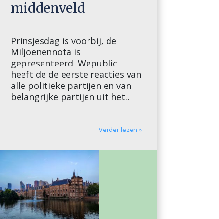
middenveld
Prinsjesdag is voorbij, de
Miljoenennota is
gepresenteerd. Wepublic
heeft de de eerste reacties van
alle politieke partijen en van
belangrijke partijen uit het
maatschappelijk middenveld
op een rij: Reacties politieke
partijen VVD Al met al komen
Verder lezen »
er dus flinke investeringen aan
en dat is hard nodig. We
hebben een moeilijke tijd
achter de rug en […]